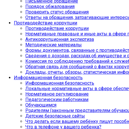
Письменное обращение
Порядок обжалования
Проверить статус обращения
Ответы на обращения, затрагивающие интерес
Противодействие коррупции
Противодействие коррупции
Нормативные правовые и иные акты в сфере 
Антикоррупционная экспертиза
Методические материалы
Формы документов, связанные с противодейст
Сведения о доходах, расходах,об имуществе и 
Комиссия по соблюдению требований к служе
Обратная связь для сообщений о фактах корру
Доклады, отчеты, обзоры, статистическая инф
Информационная безопасность
Информационная безопасность
Локальные нормативные акты в сфере обеспе
Нормативное регулирование
Педагогическим работникам
Обучающимся
Родителям (законным представителям обучаю
Детские безопасные сайты
Что делать если вашему ребёнку пишут пособ
Что в телефоне у вашего ребенка?