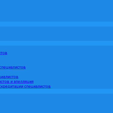
стов
специалистов
циалистов
стов и апелляция
кредитации специалистов