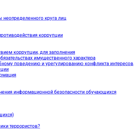
ы неопределенного круга лиц
противодействия коррупции
вием коррупции, для заполнения
обязательствах имущественного характера
бному поведению и урегулированию конфликта интересов
пции
ормация
чения информационной безопасности обучающихся
щихся)
ники террористов?