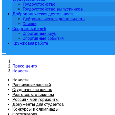
Трудоустройство
Трудоустройство выпускников
Добровольческая деятельность
Добровольческая деятельность
Списки
Спортивный клуб
Спортивный клуб
Спортивные события
Кружковая работа
Пресс-центр
Новости
Новости
Расписание занятий
Студенческая жизнь
Разговоры о важном
Россия - мои горизонты
Документы для студентов
Конкурсы и олимпиады
Фотогалерея