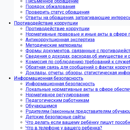
Письменное обращение
Порядок обжалования
Проверить статус обращения
Ответы на обращения, затрагивающие интерес
Противодействие коррупции
Противодействие коррупции
Нормативные правовые и иные акты в сфере 
Антикоррупционная экспертиза
Методические материалы
Формы документов, связанные с противодейст
Сведения о доходах, расходах,об имуществе и 
Комиссия по соблюдению требований к служе
Обратная связь для сообщений о фактах корру
Доклады, отчеты, обзоры, статистическая инф
Информационная безопасность
Информационная безопасность
Локальные нормативные акты в сфере обеспе
Нормативное регулирование
Педагогическим работникам
Обучающимся
Родителям (законным представителям обучаю
Детские безопасные сайты
Что делать если вашему ребёнку пишут пособ
Что в телефоне у вашего ребенка?