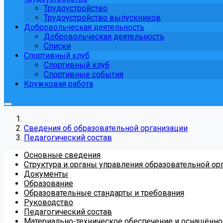
Трудоустройство
Трудоустройство выпускников
Добровольческая деятельность
Добровольческая деятельность
Списки
Спортивный клуб
Спортивный клуб
Спортивные события
Кружковая работа
Сведения об образовательной организации
Педагогический состав
Основные сведения
Структура и органы управления образовательной ор
Документы
Образование
Образовательные стандарты и требования
Руководство
Педагогический состав
Материально-техническое обеспечение и оснащённос