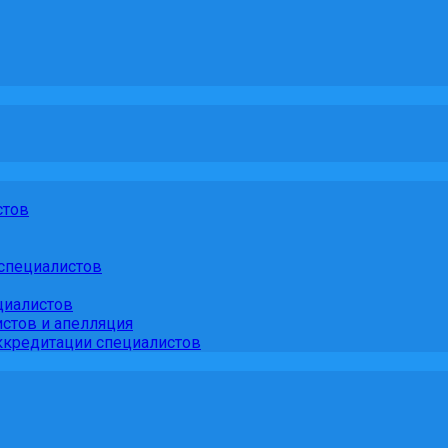
стов
специалистов
циалистов
стов и апелляция
кредитации специалистов