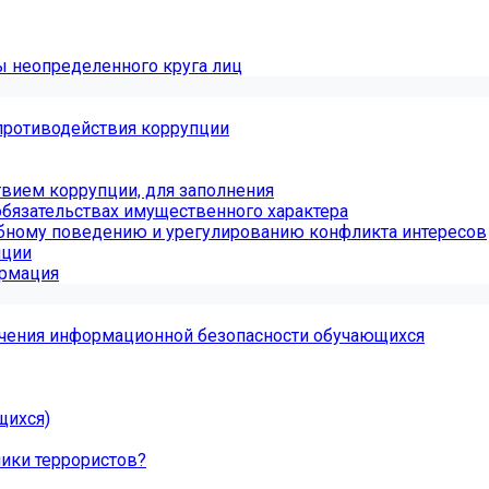
ы неопределенного круга лиц
противодействия коррупции
вием коррупции, для заполнения
обязательствах имущественного характера
бному поведению и урегулированию конфликта интересов
пции
ормация
чения информационной безопасности обучающихся
щихся)
ники террористов?