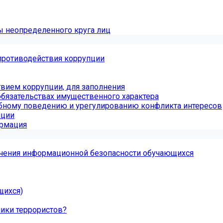
ы неопределенного круга лиц
противодействия коррупции
вием коррупции, для заполнения
обязательствах имущественного характера
бному поведению и урегулированию конфликта интересов
пции
ормация
чения информационной безопасности обучающихся
щихся)
ники террористов?