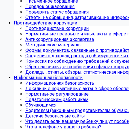
Письменное обращение
Порядок обжалования
Проверить статус обращения
Ответы на обращения, затрагивающие интерес
Противодействие коррупции
Противодействие коррупции
Нормативные правовые и иные акты в сфере 
Антикоррупционная экспертиза
Методические материалы
Формы документов, связанные с противодейст
Сведения о доходах, расходах,об имуществе и 
Комиссия по соблюдению требований к служе
Обратная связь для сообщений о фактах корру
Доклады, отчеты, обзоры, статистическая инф
Информационная безопасность
Информационная безопасность
Локальные нормативные акты в сфере обеспе
Нормативное регулирование
Педагогическим работникам
Обучающимся
Родителям (законным представителям обучаю
Детские безопасные сайты
Что делать если вашему ребёнку пишут пособ
Что в телефоне у вашего ребенка?