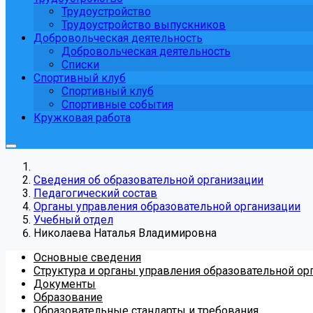
Трудоустройство
Трудоустройство выпускников
Добровольческая деятельность
Добровольческая деятельность
Списки
Спортивный клуб
Спортивный клуб
Спортивные события
Кружковая работа
Сведения об образовательной организации
Педагогический состав
Органы управления образовательной организации
Учебный отдел
Николаева Наталья Владимировна
Основные сведения
Структура и органы управления образовательной ор
Документы
Образование
Образовательные стандарты и требования