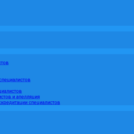
стов
специалистов
циалистов
стов и апелляция
кредитации специалистов