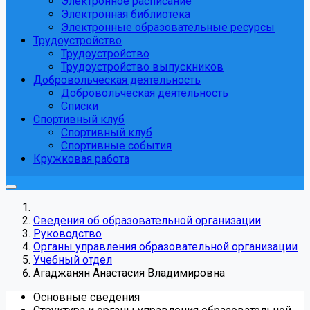
Электронное расписание
Электронная библиотека
Электронные образовательные ресурсы
Трудоустройство
Трудоустройство
Трудоустройство выпускников
Добровольческая деятельность
Добровольческая деятельность
Списки
Спортивный клуб
Спортивный клуб
Спортивные события
Кружковая работа
Сведения об образовательной организации
Руководство
Органы управления образовательной организации
Учебный отдел
Агаджанян Анастасия Владимировна
Основные сведения