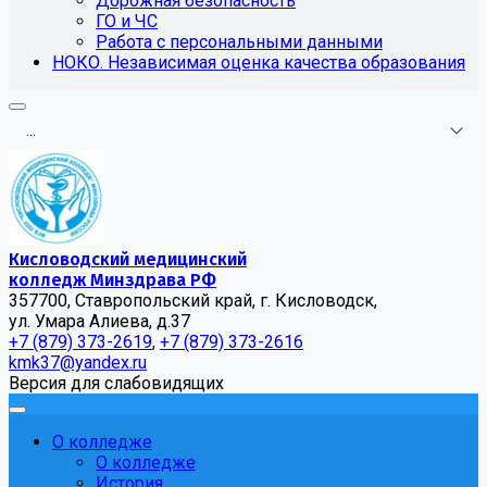
Дорожная безопасность
ГО и ЧС
Работа с персональными данными
НОКО. Независимая оценка качества образования
.
.
.
Кисловодский медицинский
колледж Минздрава РФ
357700, Ставропольский край, г. Кисловодск,
ул. Умара Алиева, д.37
+7 (879) 373-2619
,
+7 (879) 373-2616
kmk37@yandex.ru
Версия для слабовидящих
О колледже
О колледже
История