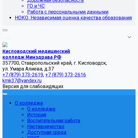
Дорожная безопасность
ГО и ЧС
Работа с персональными данными
НОКО. Независимая оценка качества образования
.
.
.
Кисловодский медицинский
колледж Минздрава РФ
357700, Ставропольский край, г. Кисловодск,
ул. Умара Алиева, д.37
+7 (879) 373-2619
,
+7 (879) 373-2616
kmk37@yandex.ru
Версия для слабовидящих
О колледже
О колледже
История
Воспитательная работа
Наставничество
Доступная среда