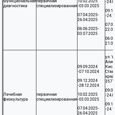
Функциональная
первичная
10.02.2025
-24.
диагностика
специализированная
-03.03.2025
09.1
07.04.2025-
-24.
26.04.2025
07.0
06.06.2025-
22.0
03.07.2025
06.0
21.0
ул. 
Алие
09.09.2024
Кисл
-07.10.2024
Став
край,
09.12.2024
3577
-28.12.2024
09.0
Лечебная
первичная
10.02.2025
-24.
физкультура
специализированная
-03.03.2025
09.1
07.04.2025-
-24.
26.04.2025