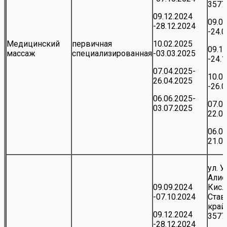
3577
09.12.2024
09.0
-28.12.2024
-24.
Медицинский
первичная
10.02.2025
09.1
массаж
специализированная
-03.03.2025
-24.
07.04.2025-
10.0
26.04.2025
-26.
06.06.2025-
07.0
03.07.2025
22.0
06.0
21.0
ул. 
Алие
09.09.2024
Кисл
-07.10.2024
Став
край,
09.12.2024
3577
-28.12.2024