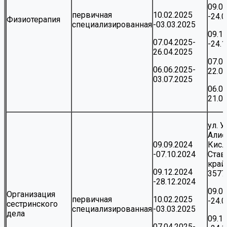
09.0
первичная
10.02.2025
-24.
Физиотерапия
специализированная
-03.03.2025
09.1
07.04.2025-
-24.
26.04.2025
07.0
06.06.2025-
22.0
03.07.2025
06.0
21.0
ул. 
Алие
09.09.2024
Кисл
-07.10.2024
Став
край,
09.12.2024
3577
-28.12.2024
09.0
Организация
первичная
10.02.2025
-24.
сестринского
специализированная
-03.03.2025
дела
09.1
07.04.2025-