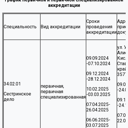
аккредитации
Сроки
Адре
Специальность
Вид аккредитации
проведения
прие
аккредитации
доку
ул. 
Алие
09.09.2024
Кисл
-07.10.2024
Став
край,
09.12.2024
3577
-28.12.2024
34.02.01
09.0
первичная,
10.02.2025
-24.
первичная
Сестринское
-03.03.2025
специализированная
дело
09.1
07.04.2025-
-24.
26.04.2025
07.0
06.06.2025-
22.0
03.07.2025