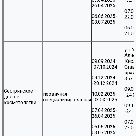
-24.
26.04.2025
07.0
06.06.2025-
22.0
03.07.2025
06.0
21.0
ул. 
Алие
09.09.2024
Кисл
-07.10.2024
Став
край,
09.12.2024
3577
-28.12.2024
09.0
Сестринское
первичная
10.02.2025
-24.
дело в
специализированная
-03.03.2025
косметологии
09.1
07.04.2025-
-24.
26.04.2025
07.0
06.06.2025-
22.0
03.07.2025