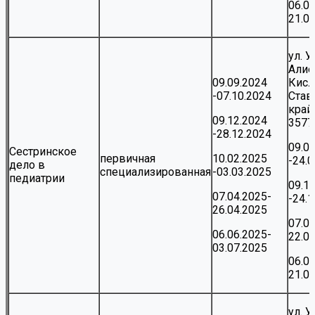
06.0
21.0
ул. 
Алие
09.09.2024
Кисл
-07.10.2024
Став
край,
09.12.2024
3577
-28.12.2024
09.0
Сестринское
первичная
10.02.2025
-24.
дело в
специализированная
-03.03.2025
педиатрии
09.1
07.04.2025-
-24.
26.04.2025
07.0
06.06.2025-
22.0
03.07.2025
06.0
21.0
ул. 