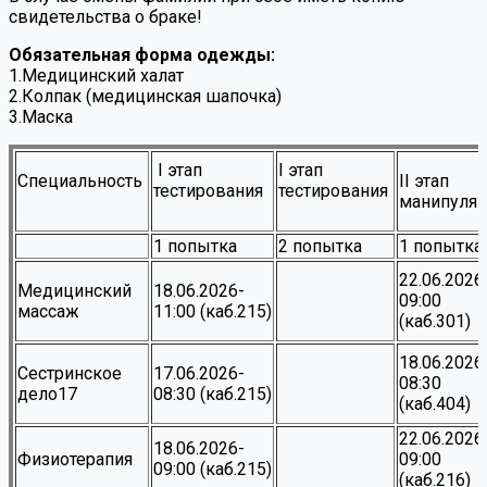
свидетельства о браке!
Обязательная форма одежды:
1.Медицинский халат
2.Колпак (медицинская шапочка)
3.Маска
I этап
I этап
Специальность
II этап
тестирования
тестирования
манипуля
1 попытка
2 попытка
1 попытка
22.06.2026
Медицинский
18.06.2026-
09:00
массаж
11:00 (каб.215)
(каб.301)
18.06.2026
Сестринское
17.06.2026-
08:30
дело17
08:30 (каб.215)
(каб.404)
22.06.2026
18.06.2026-
Физиотерапия
09:00
09:00 (каб.215)
(каб.216)