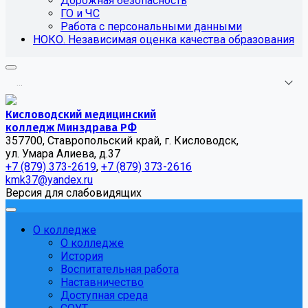
Дорожная безопасность
ГО и ЧС
Работа с персональными данными
НОКО. Независимая оценка качества образования
.
.
.
Кисловодский медицинский
колледж Минздрава РФ
357700, Ставропольский край, г. Кисловодск,
ул. Умара Алиева, д.37
+7 (879) 373-2619
,
+7 (879) 373-2616
kmk37@yandex.ru
Версия для слабовидящих
О колледже
О колледже
История
Воспитательная работа
Наставничество
Доступная среда