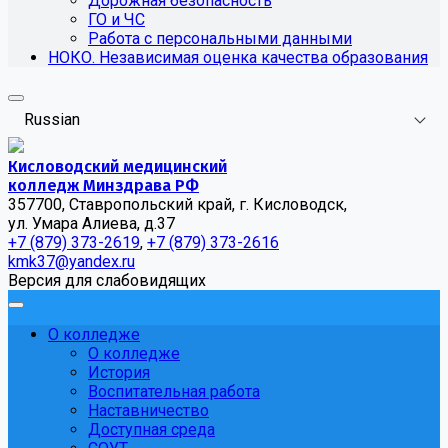
Дорожная безопасность
ГО и ЧС
Работа с персональными данными
НОКО. Независимая оценка качества образования
Russian
Кисловодский медицинский
колледж Минздрава РФ
357700, Ставропольский край, г. Кисловодск,
ул. Умара Алиева, д.37
+7 (879) 373-2619
,
+7 (879) 373-2616
kmk37@yandex.ru
Версия для слабовидящих
О колледже
О колледже
История
Воспитательная работа
Наставничество
Доступная среда