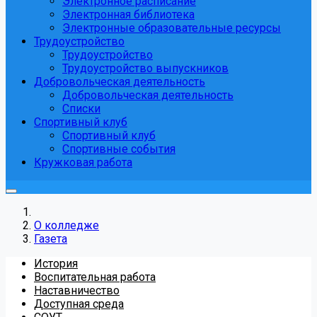
Электронное расписание
Электронная библиотека
Электронные образовательные ресурсы
Трудоустройство
Трудоустройство
Трудоустройство выпускников
Добровольческая деятельность
Добровольческая деятельность
Списки
Спортивный клуб
Спортивный клуб
Спортивные события
Кружковая работа
О колледже
Газета
История
Воспитательная работа
Наставничество
Доступная среда