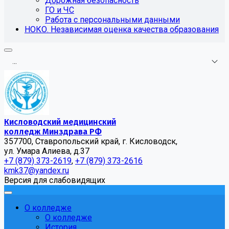
Дорожная безопасность
ГО и ЧС
Работа с персональными данными
НОКО. Независимая оценка качества образования
.
.
.
Кисловодский медицинский
колледж Минздрава РФ
357700, Ставропольский край, г. Кисловодск,
ул. Умара Алиева, д.37
+7 (879) 373-2619
,
+7 (879) 373-2616
kmk37@yandex.ru
Версия для слабовидящих
О колледже
О колледже
История