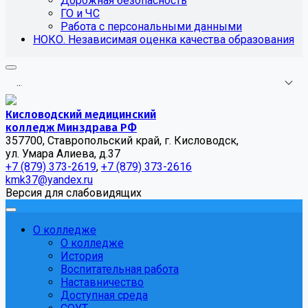
Дорожная безопасность
ГО и ЧС
Работа с персональными данными
НОКО. Независимая оценка качества образования
.
.
.
Кисловодский медицинский
колледж Минздрава РФ
357700, Ставропольский край, г. Кисловодск,
ул. Умара Алиева, д.37
+7 (879) 373-2619
,
+7 (879) 373-2616
kmk37@yandex.ru
Версия для слабовидящих
О колледже
О колледже
История
Воспитательная работа
Наставничество
Доступная среда