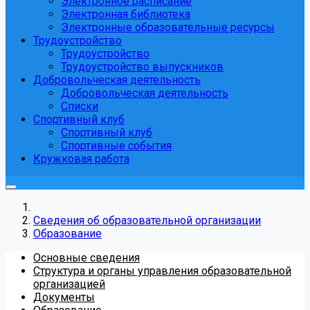
Электронное расписание
Электронная библиотека
Электронные образовательные ресурсы
Трудоустройство
Трудоустройство
Трудоустройство выпускников
Добровольческая деятельность
Добровольческая деятельность
Списки
Спортивный клуб
Спортивный клуб
Спортивные события
Кружковая работа
Сведения об образовательной организации
Образование
Основные сведения
Структура и органы управления образовательной
организацией
Документы