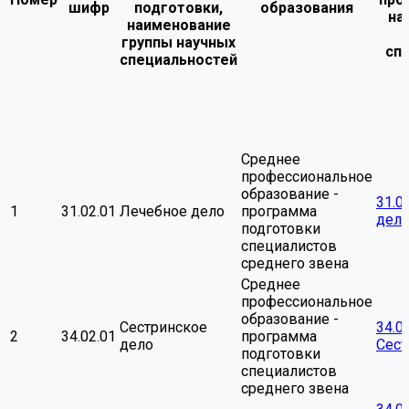
шифр
подготовки,
образования
на
наименование
группы научных
сп
специальностей
Среднее
профессиональное
образование -
31.0
1
31.02.01
Лечебное дело
программа
дел
подготовки
специалистов
среднего звена
Среднее
профессиональное
образование -
Сестринское
34.0
2
34.02.01
программа
дело
Сест
подготовки
специалистов
среднего звена