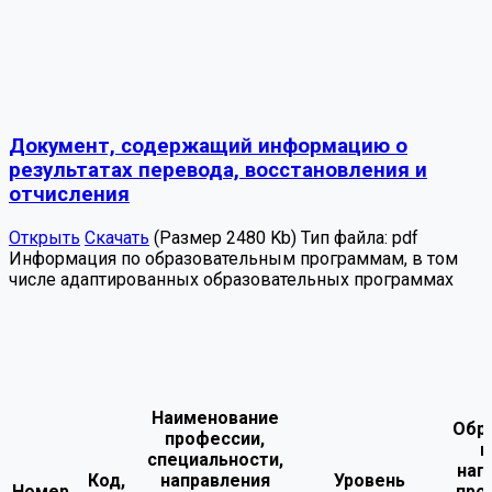
Документ, содержащий информацию о
результатах перевода, восстановления и
отчисления
Открыть
Скачать
(Размер 2480 Kb)
Тип файла:
pdf
Информация по образовательным программам, в том
числе адаптированных образовательных программах
Наименование
Обр
профессии,
п
специальности,
нап
Код,
направления
Уровень
Номер
про