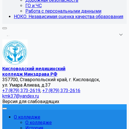
Дорожная безопасность
ГО и ЧС
Работа с персональными данными
НОКО. Независимая оценка качества образования
.
.
.
Кисловодский медицинский
колледж Минздрава РФ
357700, Ставропольский край, г. Кисловодск,
ул. Умара Алиева, д.37
+7 (879) 373-2619
,
+7 (879) 373-2616
kmk37@yandex.ru
Версия для слабовидящих
О колледже
О колледже
История