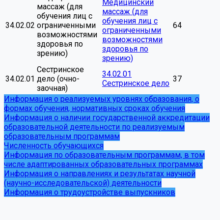
Медицинский
массаж (для
массаж (для
обучения лиц с
обучения лиц с
34.02.02
ограниченными
64
ограниченными
возможностями
возможностями
здоровья по
здоровья по
зрению)
зрению)
Сестринское
34.02.01
34.02.01
дело (очно-
37
Сестринское дело
заочная)
Информация о реализуемых уровнях образования, о
формах обучения, нормативных сроках обучения
Информация о наличии государственной аккредитации
образовательной деятельности по реализуемым
образовательным программам
Численность обучающихся
Информация по образовательным программам, в том
числе адаптированных образовательных программах
Информация о направлениях и результатах научной
(научно-исследовательской) деятельности
Информация о трудоустройстве выпускников