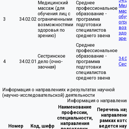
34.0
Медицинский
Среднее
Мед
массаж (для
профессиональное
масс
обучения лиц с
образование -
обуч
3
34.02.02
ограниченными
программа
огр
возможностями
подготовки
воз
здоровья по
специалистов
здор
зрению)
среднего звена
зрен
Среднее
профессиональное
Сестринское
образование -
34.0
4
34.02.01
дело (очно-
программа
Сест
заочная)
подготовки
специалистов
среднего звена
Информация о направлениях и результатах научной
(научно-исследовательской) деятельности
Информация о направлениях 
Наименование
Перечень нау
профессии,
направлений
специальности,
рамках кото
направления
Номер
Код, шифр
ведется нау
подготовки,