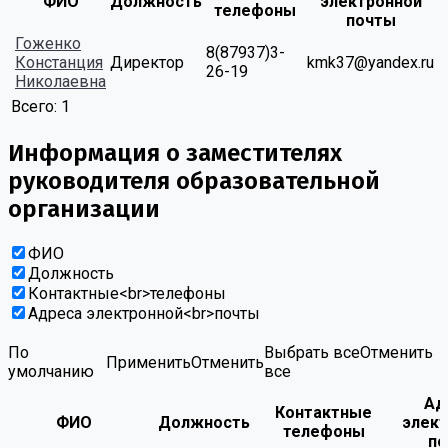
ФИО
Должность
электронной
телефоны
почты
Гоженко
8(87937)3-
Констанция
Директор
kmk37@yandex.ru
26-19
Николаевна
Всего:
1
Информация о заместителях
руководителя образовательной
организации
ФИО
Должность
Контактные<br>телефоны
Адреса электронной<br>почты
По
Выбрать все
Отменить
Применить
Отменить
умолчанию
все
Ад
Контактные
ФИО
Должность
элек
телефоны
по