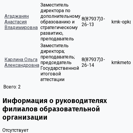
Заместитель
директора по
Агаджанян
дополнительному
8(87937)3-
Анастасия
образованию и
kmk-opk@
26-13
Владимировна
стратегическому
развитию,
преподаватель
Заместитель
директора;
преподаватель;
Карлина Ольга
8(87937)3-
председатель
kmkmetod
Александровна
26-14
Государственной
итоговой
аттестации
Всего:
2
Информация о руководителях
филиалов образовательной
организации
Отсутствует