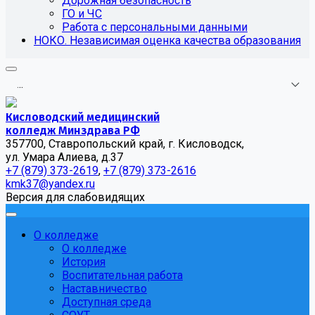
Дорожная безопасность
ГО и ЧС
Работа с персональными данными
НОКО. Независимая оценка качества образования
.
.
.
Кисловодский медицинский
колледж Минздрава РФ
357700, Ставропольский край, г. Кисловодск,
ул. Умара Алиева, д.37
+7 (879) 373-2619
,
+7 (879) 373-2616
kmk37@yandex.ru
Версия для слабовидящих
О колледже
О колледже
История
Воспитательная работа
Наставничество
Доступная среда