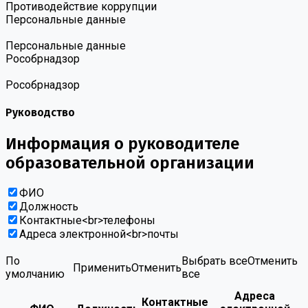
Противодействие коррупции
Персональные данные
Персональные данные
Роcобрнадзор
Роcобрнадзор
Руководство
Информация о руководителе
образовательной организации
ФИО
Должность
Контактные<br>телефоны
Адреса электронной<br>почты
По
Выбрать все
Отменить
Применить
Отменить
умолчанию
все
Адреса
Контактные