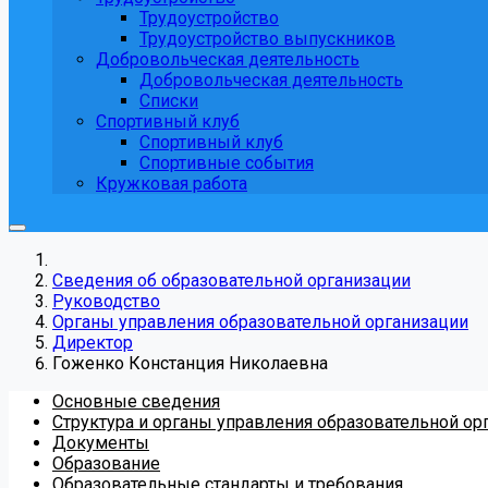
Трудоустройство
Трудоустройство выпускников
Добровольческая деятельность
Добровольческая деятельность
Списки
Спортивный клуб
Спортивный клуб
Спортивные события
Кружковая работа
Сведения об образовательной организации
Руководство
Органы управления образовательной организации
Директор
Гоженко Констанция Николаевна
Основные сведения
Структура и органы управления образовательной ор
Документы
Образование
Образовательные стандарты и требования