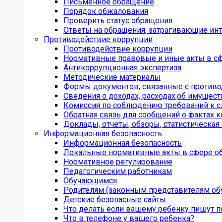
Письменное обращение
Порядок обжалования
Проверить статус обращения
Ответы на обращения, затрагивающие ин
Противодействие коррупции
Противодействие коррупции
Нормативные правовые и иные акты в сф
Антикоррупционная экспертиза
Методические материалы
Формы документов, связанные с противо
Сведения о доходах, расходах,об имущест
Комиссия по соблюдению требований к 
Обратная связь для сообщений о фактах 
Доклады, отчеты, обзоры, статистическа
Информационная безопасность
Информационная безопасность
Локальные нормативные акты в сфере о
Нормативное регулирование
Педагогическим работникам
Обучающимся
Родителям (законным представителям об
Детские безопасные сайты
Что делать если вашему ребёнку пишут п
Что в телефоне у вашего ребенка?