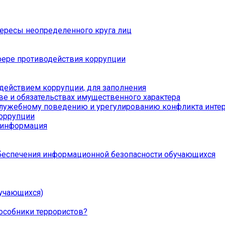
тересы неопределенного круга лиц
ере противодействия коррупции
действием коррупции, для заполнения
ве и обязательствах имущественного характера
служебному поведению и урегулированию конфликта инте
коррупции
я информация
беспечения информационной безопасности обучающихся
учающихся)
особники террористов?