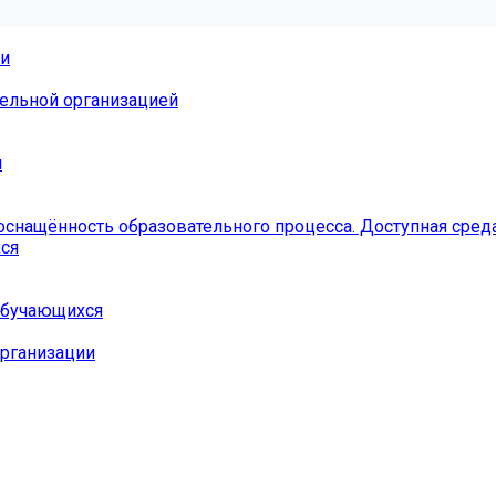
ии
тельной организацией
я
оснащённость образовательного процесса. Доступная сред
ся
 обучающихся
организации