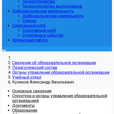
Трудоустройство
Трудоустройство выпускников
Добровольческая деятельность
Добровольческая деятельность
Списки
Спортивный клуб
Спортивный клуб
Спортивные события
Кружковая работа
Сведения об образовательной организации
Педагогический состав
Органы управления образовательной организации
Учебный отдел
Куликов Александр Васильевич
Основные сведения
Структура и органы управления образовательной
организацией
Документы
Образование