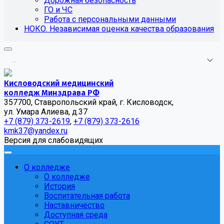
Дорожная безопасность
ГО и ЧС
Работа с персональными данными
НОКО. Независимая оценка качества образования
.
.
.
Кисловодский медицинский
колледж Минздрава РФ
357700, Ставропольский край, г. Кисловодск,
ул. Умара Алиева, д.37
+7 (879) 373-2619
,
+7 (879) 373-2616
kmk37@yandex.ru
Версия для слабовидящих
О колледже
О колледже
История
Воспитательная работа
Наставничество
Доступная среда